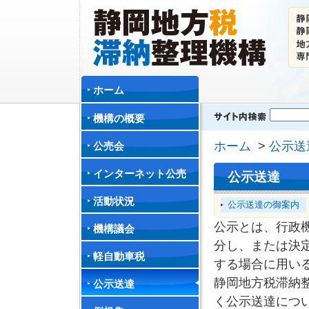
ホーム
機構の概要
ホーム
>
公示送
公売会
インターネット公売
公示送達
活動状況
公示送達の御案内
公示とは、行政
機構議会
分し、または決
軽自動車税
する場合に用い
静岡地方税滞納整
公示送達
く公示送達につ