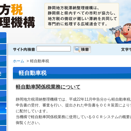
ホーム
> 軽自動車税
軽自動車税
売
軽自動車関係税業務について
静岡地方税滞納整理機構では、平成22年11月申告分から軽自動車
申告書の受付、審査を行い、提出された申告書をＯＣＲ装置により
に配付しています。
当機構で軽自動車関係税業務に使用しているＯＣＲシステムの概要
御覧ください。