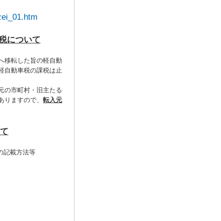
_zei_01.htm
税について
へ移転した旨の軽自動
軽自動車税の課税は止
元の市町村・旧主たる
ありますので、
転入元
いて
）の記載方法等