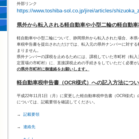
外部リンク
https://www.toshiba-sol.co.jp/jirei/articles/shizuoka
県外から転入される軽自動車や小型二輪の軽自動車
軽自動車や小型二輪について、静岡県外から転入された場合、本県
車税申告書を提出されただけでは、転入元の県外ナンバーに対する
まりません。
県外ナンバーの課税を止めるためには、課税していた市町村（転入
定置場の市町村）に、直接課税止めの手続きをしていただく必要が
の県外市町村に御連絡をお願いします。
軽自動車税申告書（OCR様式）への記入方法につ
平成22年11月1日（月）に変更した軽自動車税申告書（OCR様式
については、記載要領を確認してください。
→
記載要領
→
連絡先