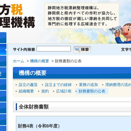
ホーム
>
機構の概要
> 財務書類の公表
機構の概要
売
設立の趣旨
設立までの経緯
業務の追加
滞納整理の流
組織概要
規約
広域計画
財務書類の公表
全体財務書類
財務4表（令和6年度）