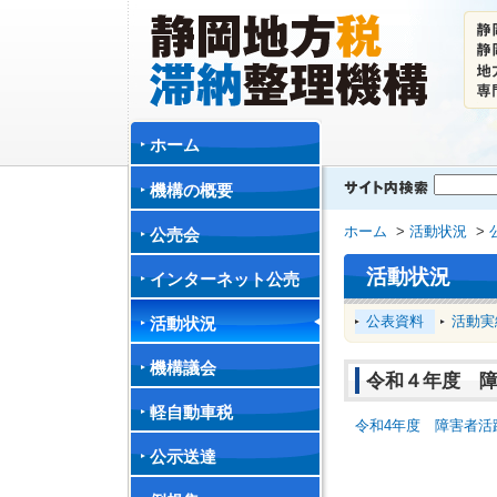
ホーム
機構の概要
ホーム
>
活動状況
>
公売会
活動状況
インターネット公売
公表資料
活動実
活動状況
機構議会
令和４年度 
軽自動車税
令和4年度 障害者活躍
公示送達