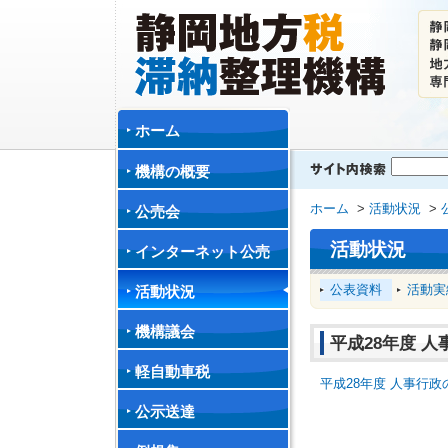
ホーム
機構の概要
ホーム
>
活動状況
>
公売会
活動状況
インターネット公売
公表資料
活動実
活動状況
機構議会
平成28年度 
軽自動車税
平成28年度 人事行政
公示送達