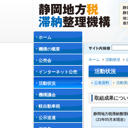
ホーム
機構の概要
ホーム
>
活動状況
>
公売会
活動状況
インターネット公売
公表資料
活動実
活動状況
機構議会
取組成果につい
軽自動車税
静岡地方税滞納整理
公示送達
（21年05月末現在）