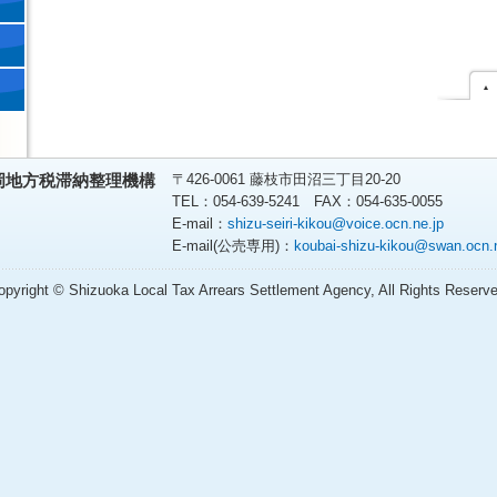
〒426-0061 藤枝市田沼三丁目20-20
岡地方税滞納整理機構
TEL：054-639-5241 FAX：054-635-0055
E-mail：
shizu-seiri-kikou@voice.ocn.ne.jp
E-mail(公売専用)：
koubai-shizu-kikou@swan.ocn.n
opyright © Shizuoka Local Tax Arrears Settlement Agency, All Rights Reserve