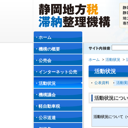
ホーム
機構の概要
ホーム
>
活動状況
>
公売会
活動状況
インターネット公売
公表資料
活動実
活動状況
機構議会
活動状況につい
軽自動車税
活動状況について（令
公示送達