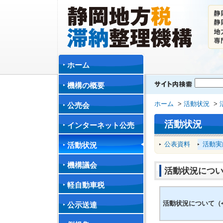
ホーム
機構の概要
ホーム
>
活動状況
>
公売会
活動状況
インターネット公売
公表資料
活動実
活動状況
機構議会
活動状況につい
軽自動車税
活動状況について（令
公示送達