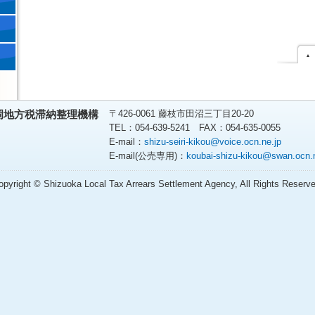
〒426-0061 藤枝市田沼三丁目20-20
岡地方税滞納整理機構
TEL：054-639-5241 FAX：054-635-0055
E-mail：
shizu-seiri-kikou@voice.ocn.ne.jp
E-mail(公売専用)：
koubai-shizu-kikou@swan.ocn.n
opyright © Shizuoka Local Tax Arrears Settlement Agency, All Rights Reserve