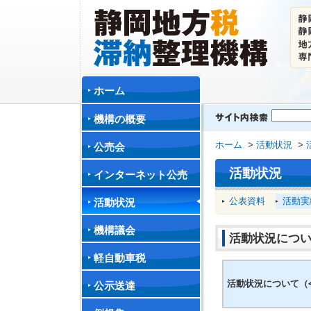
ホーム
機構の概要
ホーム
>
活動状況
>
公売会
活動状況
インターネット公売
公表資料
活動実
活動状況
機構議会
活動状況につい
軽自動車税
活動状況について（令
公示送達