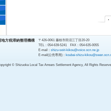
〒426-0061 藤枝市田沼三丁目20-20
岡地方税滞納整理機構
TEL：054-639-5241 FAX：054-635-0055
E-mail：
shizu-seiri-kikou@voice.ocn.ne.jp
E-mail(公売専用)：
koubai-shizu-kikou@swan.ocn.n
opyright © Shizuoka Local Tax Arrears Settlement Agency, All Rights Reserve