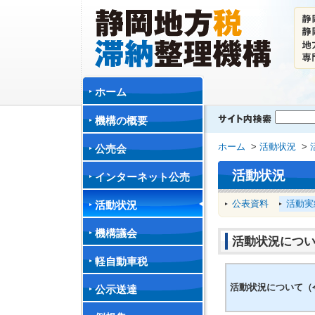
ホーム
機構の概要
ホーム
>
活動状況
>
公売会
活動状況
インターネット公売
公表資料
活動実
活動状況
機構議会
活動状況につい
軽自動車税
活動状況について（
公示送達