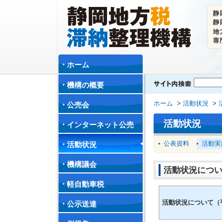
ホーム
機構の概要
ホーム
>
活動状況
>
公売会
活動状況
インターネット公売
公表資料
活動実
活動状況
機構議会
活動状況につい
軽自動車税
活動状況について（平
公示送達