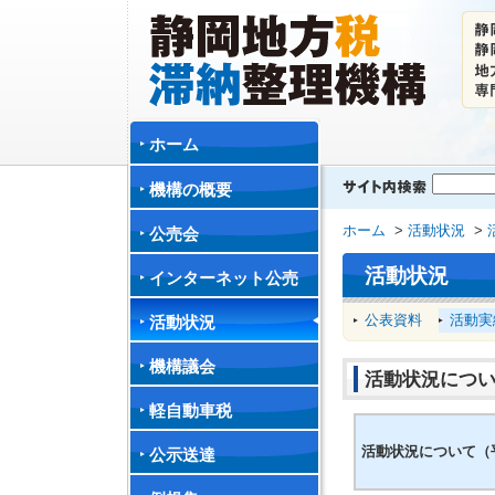
ホーム
機構の概要
ホーム
>
活動状況
>
公売会
活動状況
インターネット公売
公表資料
活動実
活動状況
機構議会
活動状況につい
軽自動車税
活動状況について（平
公示送達