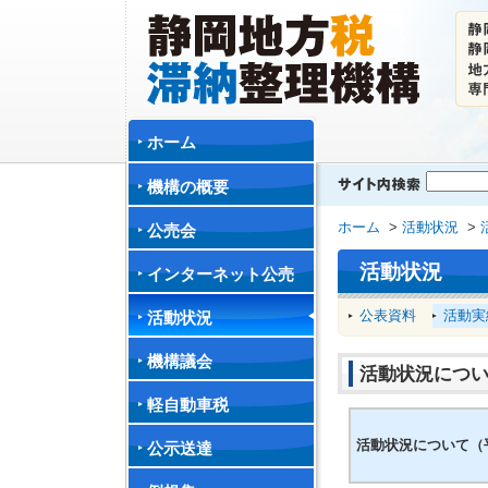
ホーム
機構の概要
ホーム
>
活動状況
>
公売会
活動状況
インターネット公売
公表資料
活動実
活動状況
機構議会
活動状況につい
軽自動車税
活動状況について（平
公示送達