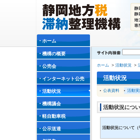
ホーム
機構の概要
ホーム
>
活動状況
>
公売会
活動状況
インターネット公売
公表資料
活動実
活動状況
機構議会
活動状況につい
軽自動車税
活動状況について（平
公示送達