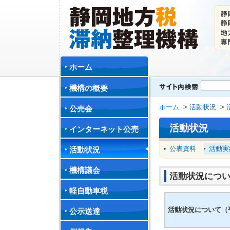
ホーム
機構の概要
ホーム
>
活動状況
>
公売会
活動状況
インターネット公売
公表資料
活動実
活動状況
機構議会
活動状況につい
軽自動車税
活動状況について（平
公示送達