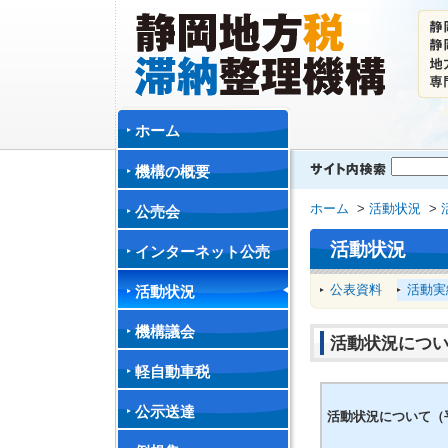
ホーム
機構の概要
ホーム
>
活動状況
>
公売会
活動状況
インターネット公売
公表資料
活動実
活動状況
機構議会
活動状況につい
軽自動車税
公示送達
活動状況について（平