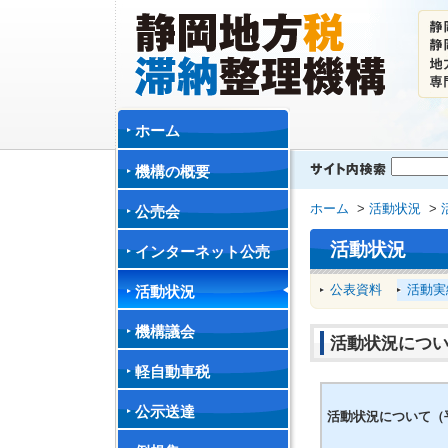
ホーム
機構の概要
ホーム
>
活動状況
>
公売会
活動状況
インターネット公売
公表資料
活動実
活動状況
機構議会
活動状況につい
軽自動車税
公示送達
活動状況について（平