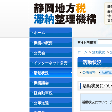
ホーム
機構の概要
ホーム
>
活動状況
>
公売会
活動状況
インターネット公売
公表資料
活動実
活動状況
機構議会
活動状況につい
軽自動車税
活動状況について（平
公示送達