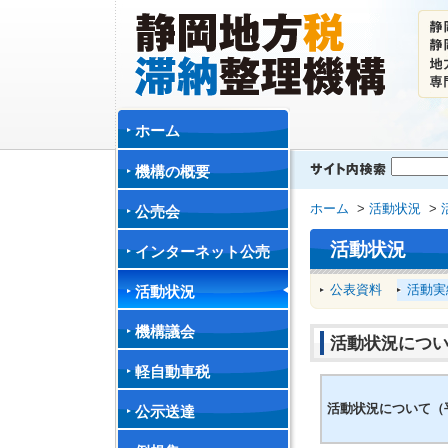
ホーム
機構の概要
ホーム
>
活動状況
>
公売会
活動状況
インターネット公売
公表資料
活動実
活動状況
機構議会
活動状況につい
軽自動車税
活動状況について（平
公示送達