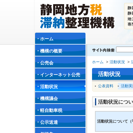
ホーム
機構の概要
ホーム
>
活動状況
>
公売会
活動状況
インターネット公売
公表資料
活動実
活動状況
機構議会
活動状況につい
軽自動車税
活動状況について（平
公示送達