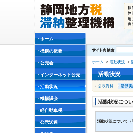
ホーム
機構の概要
ホーム
>
活動状況
>
公売会
活動状況
インターネット公売
公表資料
活動実
活動状況
機構議会
活動状況につい
軽自動車税
活動状況について（
公示送達