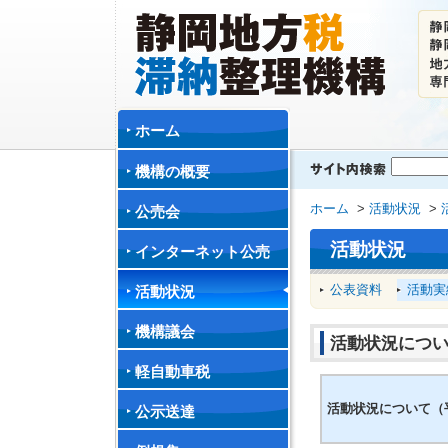
ホーム
機構の概要
ホーム
>
活動状況
>
公売会
活動状況
インターネット公売
公表資料
活動実
活動状況
機構議会
活動状況につい
軽自動車税
活動状況について（平
公示送達