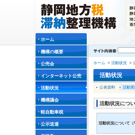
ホーム
機構の概要
ホーム
>
活動状況
>
公売会
活動状況
インターネット公売
公表資料
活動実
活動状況
機構議会
活動状況につい
軽自動車税
活動状況について（
公示送達