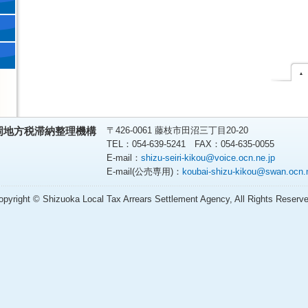
〒426-0061 藤枝市田沼三丁目20-20
岡地方税滞納整理機構
TEL：054-639-5241 FAX：054-635-0055
E-mail：
shizu-seiri-kikou@voice.ocn.ne.jp
E-mail(公売専用)：
koubai-shizu-kikou@swan.ocn.n
opyright © Shizuoka Local Tax Arrears Settlement Agency, All Rights Reserve