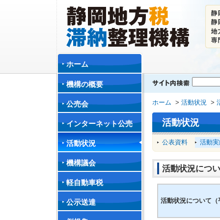
ホーム
機構の概要
ホーム
>
活動状況
>
公売会
活動状況
インターネット公売
公表資料
活動実
活動状況
機構議会
活動状況につい
軽自動車税
活動状況について（
公示送達